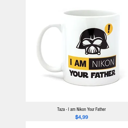
Taza - I am Nikon Your Father
Precio
$4,99