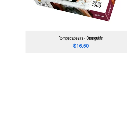
Rompecabezas - Orangután
Precio
$16,50