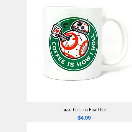
Taza - Coffee is How I Roll
Precio
$4,99