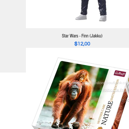
Star Wars - Finn (Jakku)
Precio
$12,00
E-mail:
morlakostore@outlook.co
-
Política de Priva
© 20