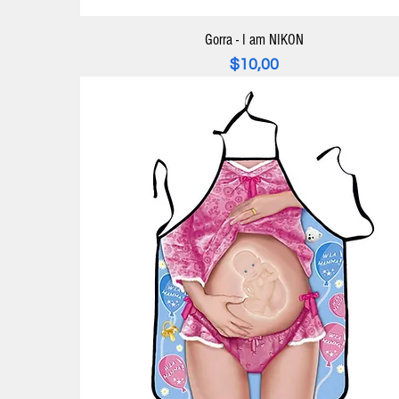
Gorra - I am NIKON
Precio
$10,00