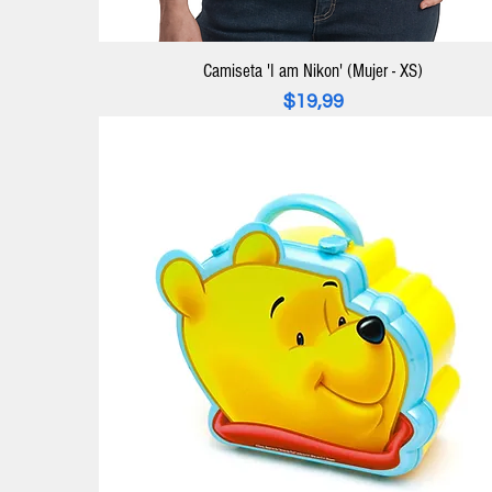
Camiseta 'I am Nikon' (Mujer - XS)
Precio
$19,99