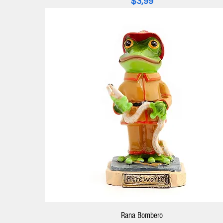
Precio
$3,99
Rana Bombero