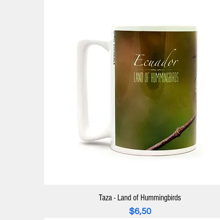
Taza - Land of Hummingbirds
Precio
$6,50