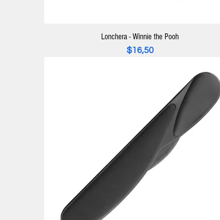
Lonchera - Winnie the Pooh
Precio
$16,50