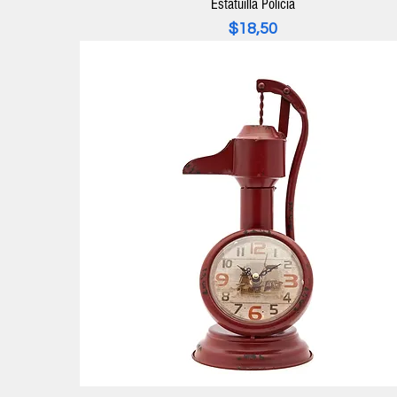
Estatuilla Policía
Precio
$18,50